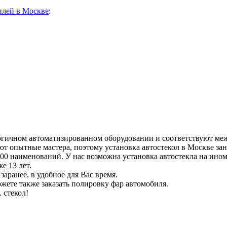
илей в Москве
:
гичном автоматизированном оборудовании и соответствуют ме
ют опытные мастера, поэтому установка автостекол в Москве з
000 наименований. У нас возможна установка автостекла на ино
е 13 лет.
заранее, в удобное для Вас время.
жете также заказать полировку фар автомобиля.
 стекол!