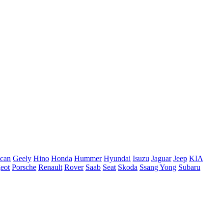
ican
Geely
Hino
Honda
Hummer
Hyundai
Isuzu
Jaguar
Jeep
KIA
eot
Porsche
Renault
Rover
Saab
Seat
Skoda
Ssang Yong
Subaru