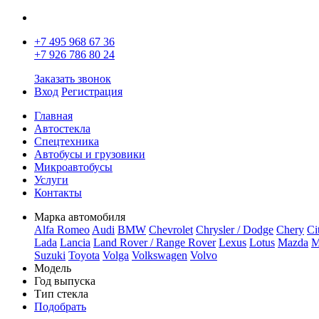
+7 495 968 67 36
+7 926 786 80 24
Заказать звонок
Вход
Регистрация
Главная
Автостекла
Спецтехника
Автобусы и грузовики
Микроавтобусы
Услуги
Контакты
Марка автомобиля
Alfa Romeo
Audi
BMW
Chevrolet
Chrysler / Dodge
Chery
Ci
Lada
Lancia
Land Rover / Range Rover
Lexus
Lotus
Mazda
M
Suzuki
Toyota
Volga
Volkswagen
Volvo
Модель
Год выпуска
Тип стекла
Подобрать