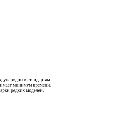
ждународным стандартам.
анимает минимум времени.
марки редких моделей.