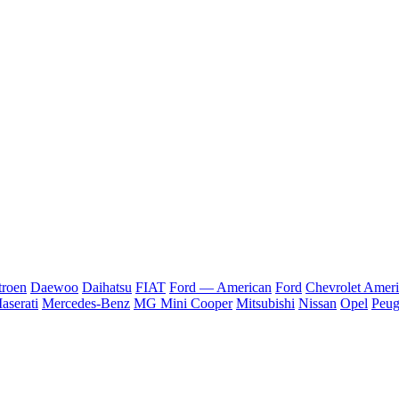
troen
Daewoo
Daihatsu
FIAT
Ford — American
Ford
Chevrolet Amer
aserati
Mercedes-Benz
MG Mini Cooper
Mitsubishi
Nissan
Opel
Peug