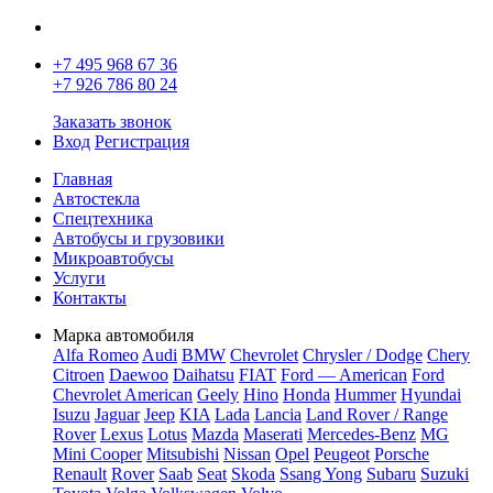
+7 495 968 67 36
+7 926 786 80 24
Заказать звонок
Вход
Регистрация
Главная
Автостекла
Спецтехника
Автобусы и грузовики
Микроавтобусы
Услуги
Контакты
Марка автомобиля
Alfa Romeo
Audi
BMW
Chevrolet
Chrysler / Dodge
Chery
Citroen
Daewoo
Daihatsu
FIAT
Ford — American
Ford
Chevrolet American
Geely
Hino
Honda
Hummer
Hyundai
Isuzu
Jaguar
Jeep
KIA
Lada
Lancia
Land Rover / Range
Rover
Lexus
Lotus
Mazda
Maserati
Mercedes-Benz
MG
Mini Cooper
Mitsubishi
Nissan
Opel
Peugeot
Porsche
Renault
Rover
Saab
Seat
Skoda
Ssang Yong
Subaru
Suzuki