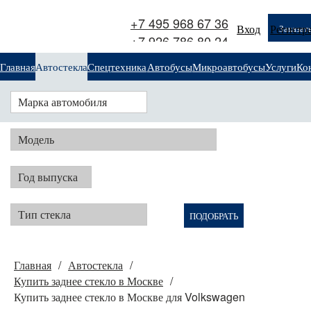
+7 495 968 67 36
Вход
Регистр
Заказат
+7 926 786 80 24
Главная
Автостекла
Спецтехника
Автобусы
Микроавтобусы
Услуги
Ко
и
Марка автомобиля
грузовики
Модель
Год выпуска
Тип стекла
ПОДОБРАТЬ
Главная
Автостекла
Купить заднее стекло в Москве
Купить заднее стекло в Москве для Volkswagen