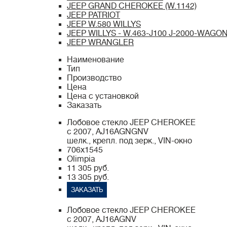
JEEP GRAND CHEROKEE (W.1142)
JEEP PATRIOT
JEEP W.580 WILLYS
JEEP WILLYS - W.463-J100 J-2000-WA
JEEP WRANGLER
Наименование
Тип
Производство
Цена
Цена c установкой
Заказать
Лобовое стекло JEEP CHEROKEE
с 2007, AJ16AGNGNV
шелк., крепл. под зерк., VIN-окно
706x1545
Olimpia
11 305 руб.
13 305 руб.
ЗАКАЗАТЬ
Лобовое стекло JEEP CHEROKEE
с 2007, AJ16AGNV