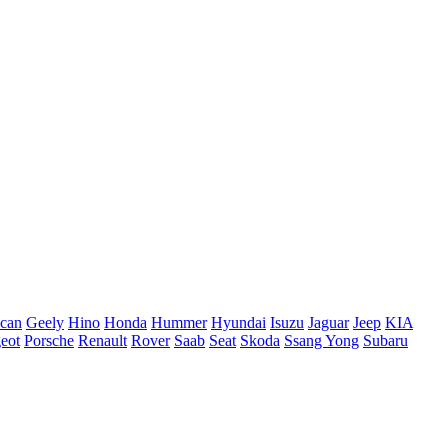
ican
Geely
Hino
Honda
Hummer
Hyundai
Isuzu
Jaguar
Jeep
KIA
eot
Porsche
Renault
Rover
Saab
Seat
Skoda
Ssang Yong
Subaru