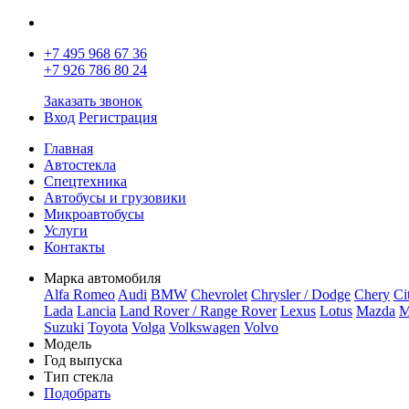
+7 495 968 67 36
+7 926 786 80 24
Заказать звонок
Вход
Регистрация
Главная
Автостекла
Спецтехника
Автобусы и грузовики
Микроавтобусы
Услуги
Контакты
Марка автомобиля
Alfa Romeo
Audi
BMW
Chevrolet
Chrysler / Dodge
Chery
Ci
Lada
Lancia
Land Rover / Range Rover
Lexus
Lotus
Mazda
M
Suzuki
Toyota
Volga
Volkswagen
Volvo
Модель
Год выпуска
Тип стекла
Подобрать