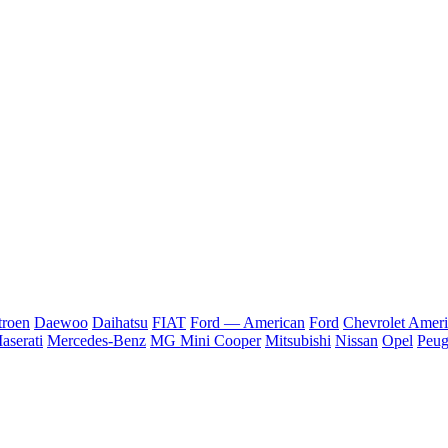
troen
Daewoo
Daihatsu
FIAT
Ford — American
Ford
Chevrolet Amer
aserati
Mercedes-Benz
MG Mini Cooper
Mitsubishi
Nissan
Opel
Peug