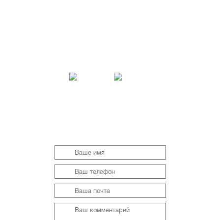
Вы еще сомневаетесь?
Свяжитесь с нами — мы решим Вашу
проблему в течение нескольких минут и
постараемся заменить или
отремонтировать стекло за день.
Возможна оплата картами Visa и
MasterCard.
КОНТАКТНАЯ ФОРМА